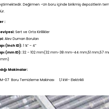
ştirmektedir. Değirmen –Un boru içinde birikmiş depozitlerin temiz
ür.
er :
 Seviyesi:
Sert ve Orta Kirlilikler
pi:
Alev Duman Boruları
pı (Inch ID):
1 ¼” – 4”
pı (mm ID):
32 – 102 mm(32 mm-38 mm-44 mm,51 mm,57
2 mm)
ldığı Makinalar:
M-07 Boru Temizleme Makinası 1,1 kW- Elektrikli