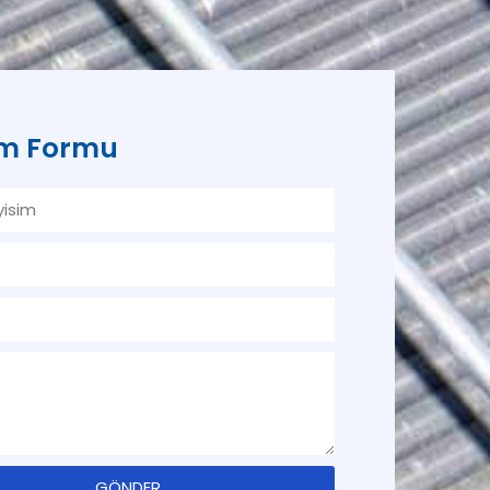
şim Formu
GÖNDER