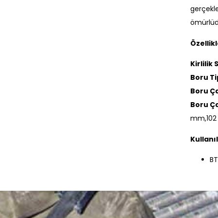
gerçekle
ömürlüd
Özellikl
Kirlilik
Boru Ti
Boru Ça
Boru Ça
mm,10
Kullanı
BT