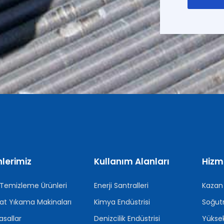
lerimiz
Kullanım Alanları
Hizm
 Temizleme Ürünleri
Enerji Santralleri
Kazan 
at Yıkama Makinaları
Kimya Endüstrisi
Soğut
sallar
Denizcilik Endüstrisi
Yüksek