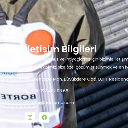
İletişim Bilgileri
Her türlü sorunuz ve ihtiyaçlarınız için bizimle ile
Uzman ekibimiz, size özel çözümler sunmak ve en iy
Esentepe Mah. Büyükdere Cad. LOFT Residence A
+90 212 482 98 68
bilgi@bortema.com