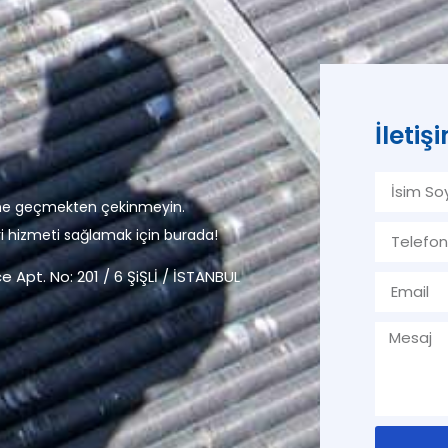
İleti
tişime geçmekten çekinmeyin.
i hizmeti sağlamak için burada!
pt. No: 201 / 6 ŞiŞLİ / İSTANBUL