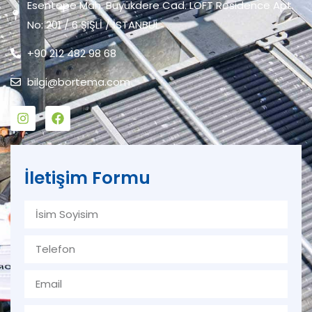
Esentepe Mah. Büyükdere Cad. LOFT Residence Apt.
No: 201 / 6 ŞiŞLİ / İSTANBUL
+90 212 482 98 68
bilgi@bortema.com
İletişim Formu