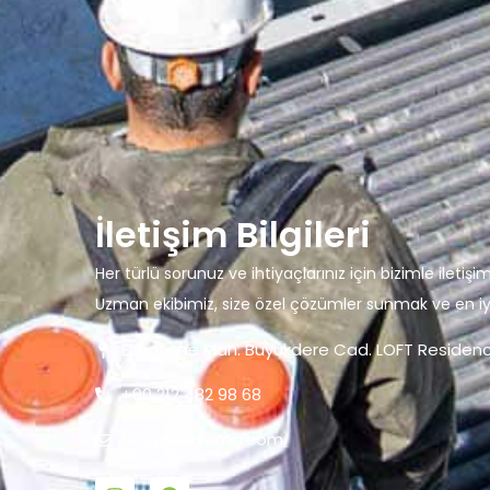
İletişim Bilgileri
Her türlü sorunuz ve ihtiyaçlarınız için bizimle ile
Uzman ekibimiz, size özel çözümler sunmak ve en iy
Esentepe Mah. Büyükdere Cad. LOFT Residence A
+90 212 482 98 68
bilgi@bortema.com