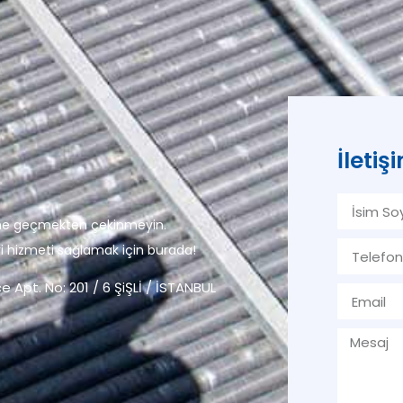
İleti
tişime geçmekten çekinmeyin.
i hizmeti sağlamak için burada!
pt. No: 201 / 6 ŞiŞLİ / İSTANBUL