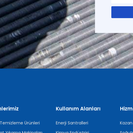
lerimiz
Kullanım Alanları
Hizm
 Temizleme Ürünleri
Enerji Santralleri
Kazan 
at Yıkama Makinaları
Kimya Endüstrisi
Soğut