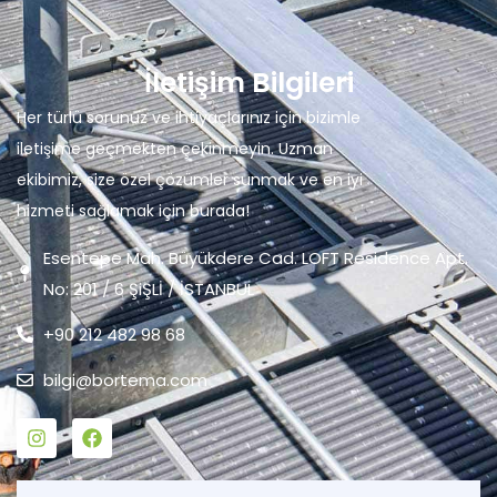
İletişim Bilgileri
Her türlü sorunuz ve ihtiyaçlarınız için bizimle
iletişime geçmekten çekinmeyin. Uzman
ekibimiz, size özel çözümler sunmak ve en iyi
hizmeti sağlamak için burada!
Esentepe Mah. Büyükdere Cad. LOFT Residence Apt.
No: 201 / 6 ŞiŞLİ / İSTANBUL
+90 212 482 98 68
bilgi@bortema.com