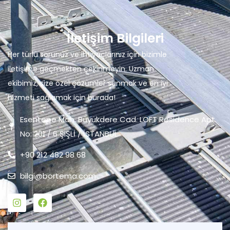
İletişim Bilgileri
Her türlü sorunuz ve ihtiyaçlarınız için bizimle
iletişime geçmekten çekinmeyin. Uzman
ekibimiz, size özel çözümler sunmak ve en iyi
hizmeti sağlamak için burada!
Esentepe Mah. Büyükdere Cad. LOFT Residence Apt.
No: 201 / 6 ŞiŞLİ / İSTANBUL
+90 212 482 98 68
bilgi@bortema.com