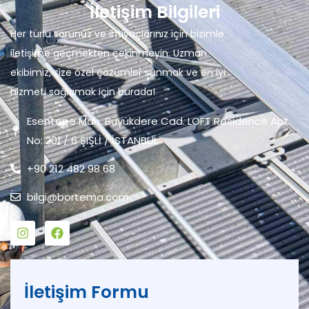
İletişim Bilgileri
Her türlü sorunuz ve ihtiyaçlarınız için bizimle
iletişime geçmekten çekinmeyin. Uzman
ekibimiz, size özel çözümler sunmak ve en iyi
hizmeti sağlamak için burada!
Esentepe Mah. Büyükdere Cad. LOFT Residence Apt.
No: 201 / 6 ŞiŞLİ / İSTANBUL
+90 212 482 98 68
bilgi@bortema.com
İletişim Formu